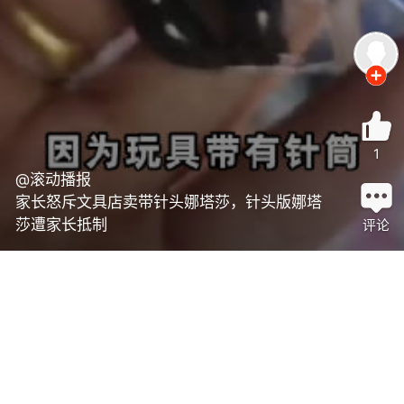
1
@滚动播报
家长怒斥文具店卖带针头娜塔莎，针头版娜塔
莎遭家长抵制
评论