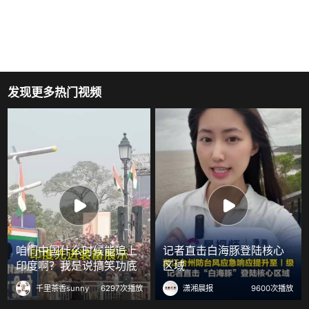
发现更多热门视频
咱们中国什么时候能追上
记者直击白海豚登陆核心
印度啊？我是说搞笑功底
区域
千里茶香sunny
6297次播放
潇湘晨报
9600次播放