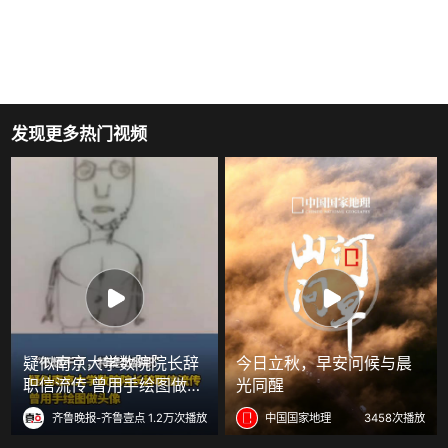
发现更多热门视频
疑似南京大学数院院长辞
今日立秋，早安问候与晨
职信流传 曾用手绘图做头
光同醒
像
齐鲁晚报-齐鲁壹点
1.2万次播放
中国国家地理
3458次播放