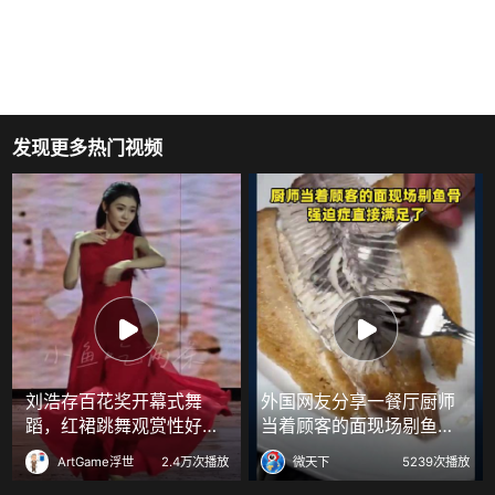
发现更多热门视频
刘浩存百花奖开幕式舞
外国网友分享一餐厅厨师
蹈，红裙跳舞观赏性好强
当着顾客的面现场剔鱼
！
骨，强迫症直接满足了
ArtGame浮世
2.4万次播放
微天下
5239次播放