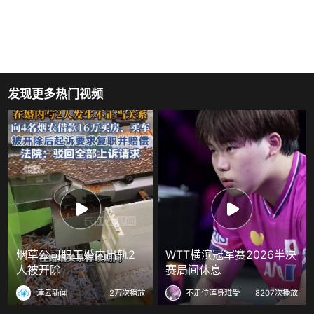
发现更多热门视频
烟草公司职工婚内出轨2
WTT横滨冠军赛2026半决
人被开除
赛局间休息
津云新闻
2万次播放
不走位浑身难受
8207次播放