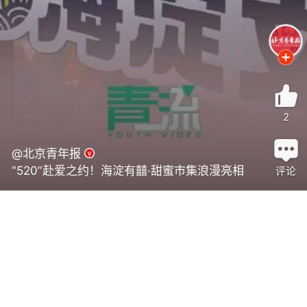
2
@北京青年报
“520”赴爱之约！海淀有囍·甜蜜市集浪漫亮相
评论