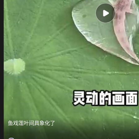
鱼戏莲叶间具象化了