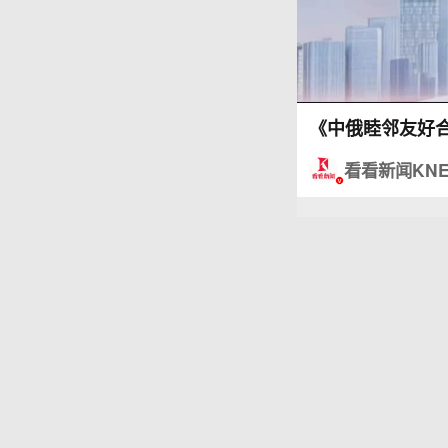
《中俄睦邻友好
看看新闻KN