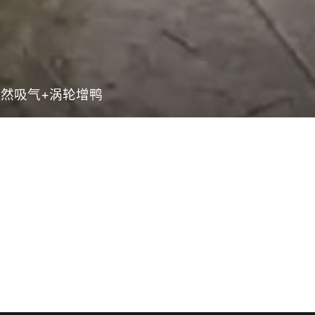
自然吸气+涡轮增鸭