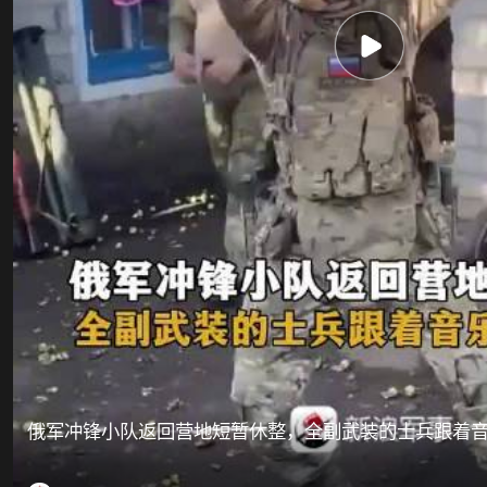
俄军冲锋小队返回营地短暂休整，全副武装的士兵跟着