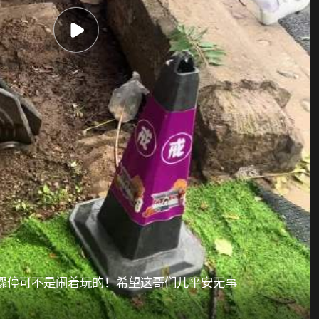
骤停可不是闹着玩的！希望这哥们儿平安无事