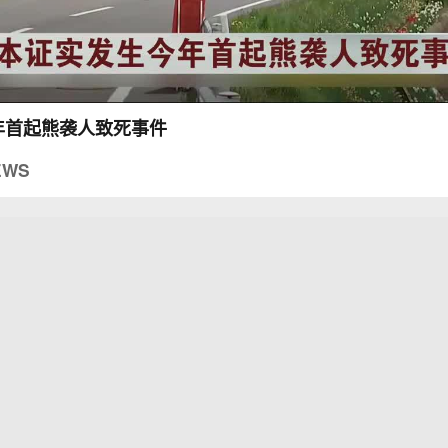
年首起熊袭人致死事件
EWS