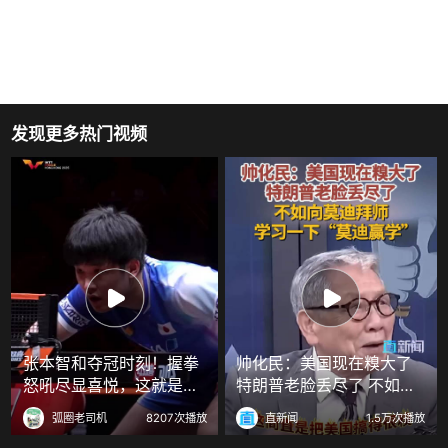
发现更多热门视频
张本智和夺冠时刻！握拳
帅化民：美国现在糗大了
怒吼尽显喜悦，这就是赢
特朗普老脸丢尽了 不如向
球的滋味
莫迪拜师 学习一下“莫迪赢
弧圈老司机
8207次播放
直新闻
1.5万次播放
学”