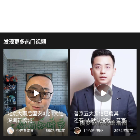
发现更多热门视频
北京大雨后国安4比0大胜
普京五大亲信已废其二，
深圳新鹏城
还有1人默认没戏，普京接
班人已定
带你看体育
6607次播放
十字路空白格
3974次播放