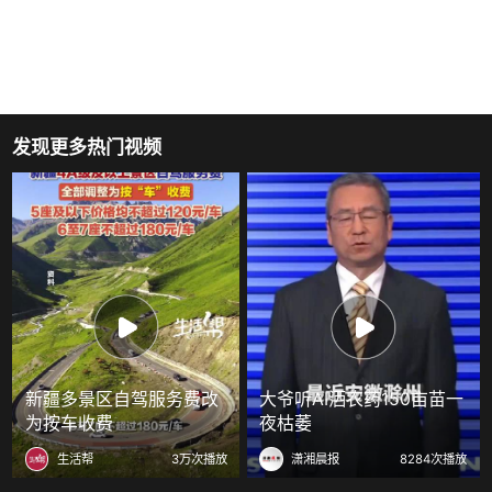
发现更多热门视频
新疆多景区自驾服务费改
大爷听AI洒农药150亩苗一
为按车收费
夜枯萎
生活帮
3万次播放
潇湘晨报
8284次播放