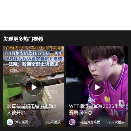
发现更多热门视频
烟草公司职工婚内出轨2
WTT横滨冠军赛2026半决
人被开除
赛局间休息
津云新闻
2万次播放
不走位浑身难受
8232次播放