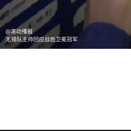
@滚动播报
无锡队主帅回应战胜卫冕冠军