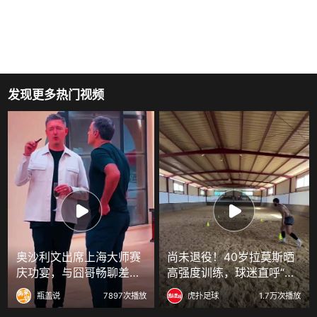
发现更多热门视频
奥沙利文出席上海大师赛
尚未退役！40岁拉莫斯晒
庆功宴，与囧哥畅聊差一
高强度训练，球迷直呼“野
点
兽模式”
瓶盖说
7897次播放
虎扑足球
1.7万次播放