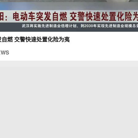
发自燃 交警快速处置化险为夷
EWS