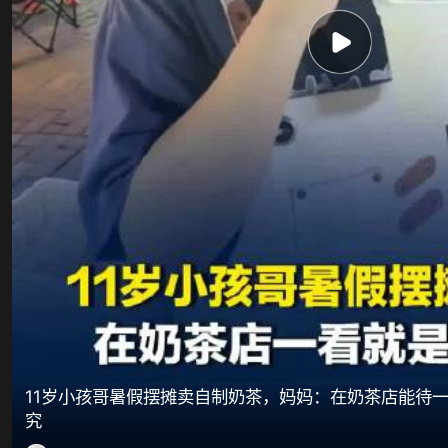
11岁小孩哥暑假摆摊卖自制奶茶，妈妈：在奶茶店能待
究