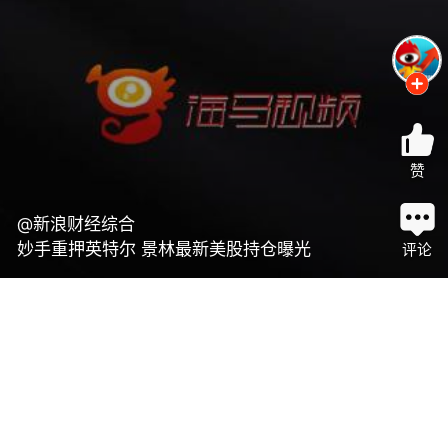
赞
@新浪财经综合
妙手重押英特尔 景林最新美股持仓曝光
评论