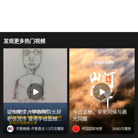
发现更多热门视频
疑似南京大学数院院长辞
今日立秋，早安问候与晨
职信流传 曾用手绘图做头
光同醒
像
齐鲁晚报-齐鲁壹点
1.3万次播放
中国国家地理
3690次播放