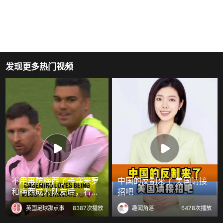
发现更多热门视频
不用再防梅西了卡塞米罗
中国的反制来了 美国请接
和梅西成为队友后，看起
招吧
来非常开心
英国足球那点事
8387次播放
趣闻角落
6478次播放