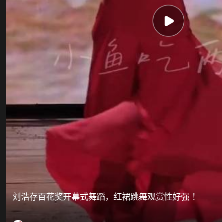
刘浩存百花奖开幕式舞蹈，红裙跳舞观赏性好强 ！