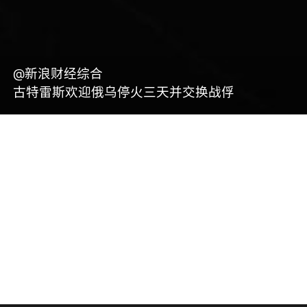
@新浪财经综合
古特雷斯欢迎俄乌停火三天并交换战俘