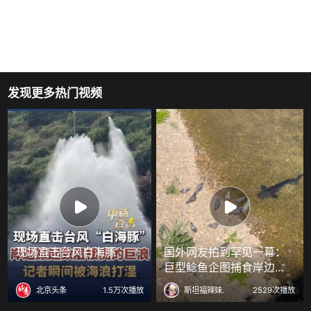
发现更多热门视频
现场直击台风白海豚
国外网友拍到罕见一幕：
巨型鲶鱼企图捕食岸边的
鸽子
北京头条
1.5万次播放
斯坦福辣妹.
2529次播放