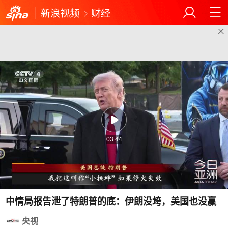
新浪视频
财经
03:44
中情局报告泄了特朗普的底：伊朗没垮，美国也没赢
央视