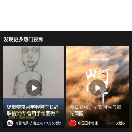
发现更多热门视频
疑似南京大学数院院长辞
今日立秋，早安问候与晨
职信流传 曾用手绘图做头
光同醒
像
齐鲁晚报-齐鲁壹点
1.3万次播放
中国国家地理
3665次播放