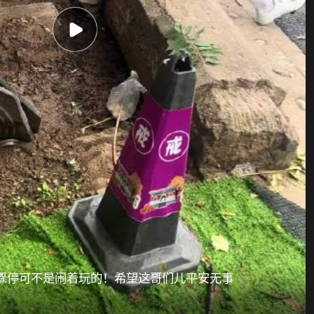
骤停可不是闹着玩的！希望这哥们儿平安无事