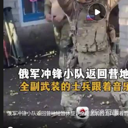
俄军冲锋小队返回营地短暂休整，全副武装的士兵跟着