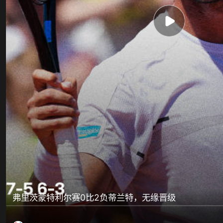
弗里茨蒙特利尔赛0比2负蒂兰特，无缘晋级