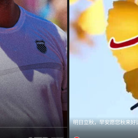
明日立秋，早安愿您秋来好