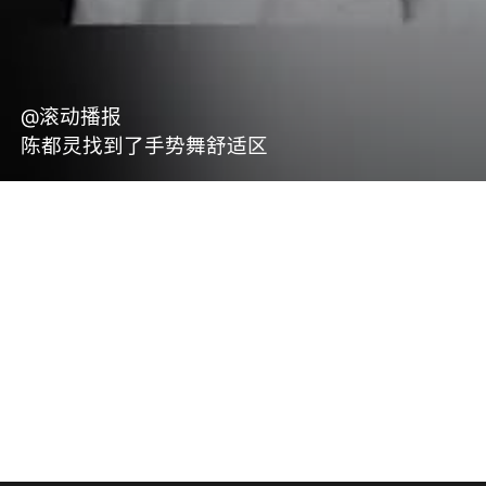
@滚动播报
陈都灵找到了手势舞舒适区