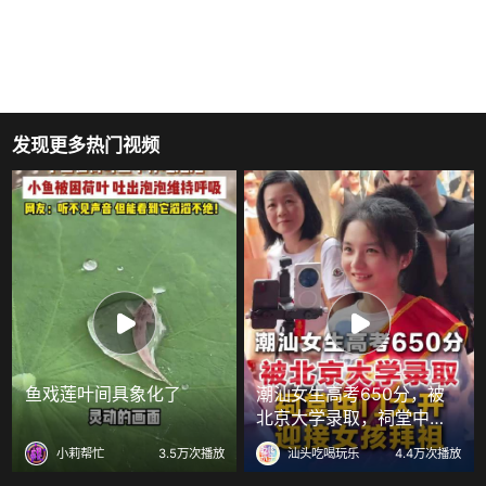
发现更多热门视频
鱼戏莲叶间具象化了
潮汕女生高考650分，被
北京大学录取，祠堂中门
大开迎接女孩拜祖
小莉帮忙
3.5万次播放
汕头吃喝玩乐
4.4万次播放