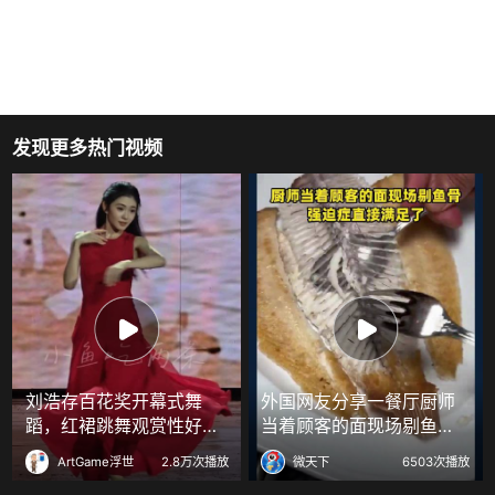
发现更多热门视频
刘浩存百花奖开幕式舞
外国网友分享一餐厅厨师
蹈，红裙跳舞观赏性好强
当着顾客的面现场剔鱼
！
骨，强迫症直接满足了
ArtGame浮世
2.8万次播放
微天下
6503次播放