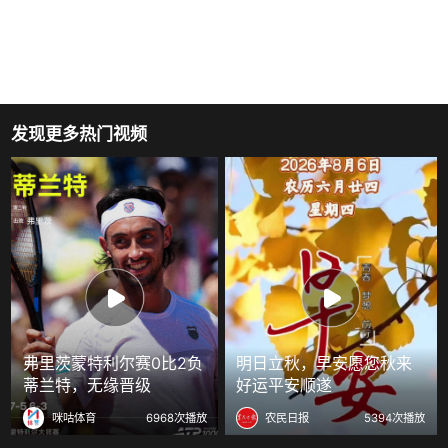
发现更多热门视频
弗里茨蒙特利尔赛0比2负
明日立秋，早安愿您秋来
蒂兰特，无缘晋级
好运平安顺遂
咪咕体育
6968次播放
农民日报
5394次播放