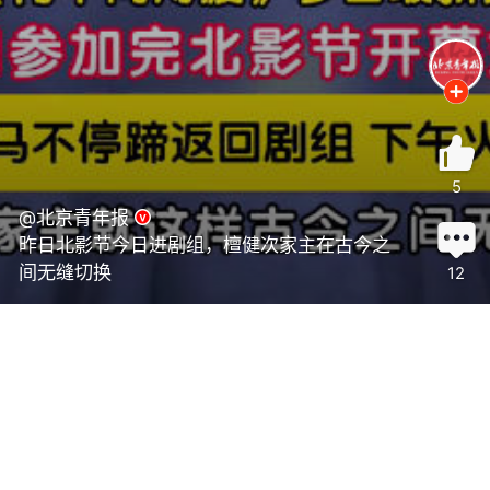
5
@北京青年报
昨日北影节今日进剧组，檀健次家主在古今之
间无缝切换
12