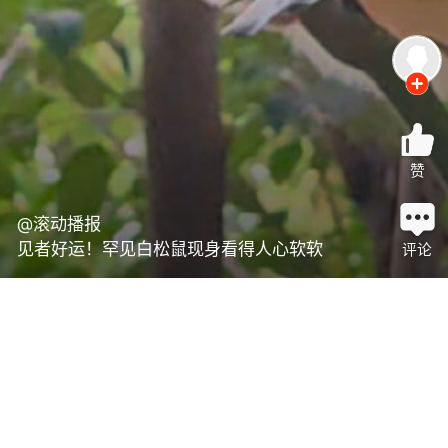
赞
@滚动播报
见者好运！罕见白松鼠现身看得人心软软
评论