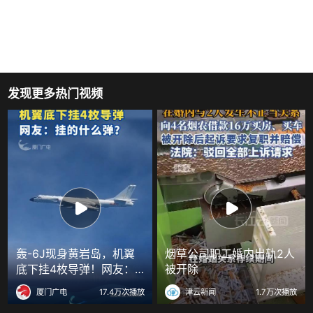
发现更多热门视频
轰-6J现身黄岩岛，机翼
烟草公司职工婚内出轨2人
底下挂4枚导弹！网友：
被开除
挂的什么弹？
厦门广电
17.4万次播放
津云新闻
1.7万次播放