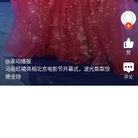
赞
@滚动播报
马丽红裙亮相北京电影节开幕式，波光粼粼惊
艳全场
评论