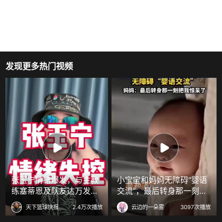
发现更多热门视频
张玉宁情绪爆发，与主教
小宝宝和妈妈无障碍“婴语
练塞蒂恩及队友达万发生
交流”，最后转身那一刻把
激烈冲突
大家惊呆了
天下篮球快报
2.4万次播放
云边的一朵雾
3097次播放