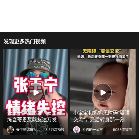
发现更多热门视频
张玉宁情绪爆发，与主教
小宝宝和妈妈无障碍“婴语
练塞蒂恩及队友达万发生
交流”，最后转身那一刻把
激烈冲突
大家惊呆了
天下篮球快报
3.5万次播放
云边的一朵雾
5058次播放