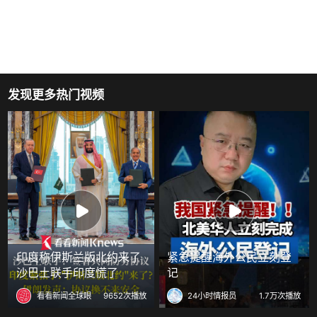
发现更多热门视频
印度称伊斯兰版北约来了
紧急提醒海外公民立刻登
沙巴土联手印度慌了
记
看看新闻全球眼
9652次播放
24小时情报员
1.7万次播放