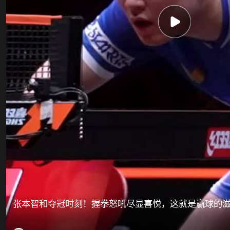
张本智和夺冠时刻！握拳怒吼尽显喜悦，这就是赢球的