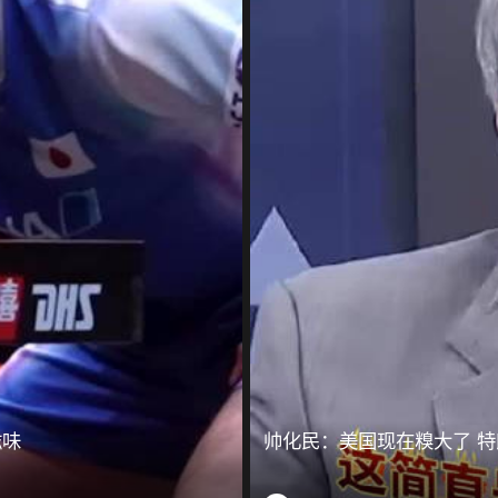
滋味
帅化民：美国现在糗大了 特