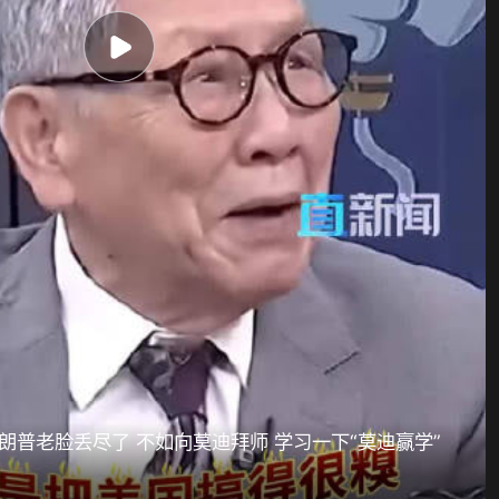
朗普老脸丢尽了 不如向莫迪拜师 学习一下“莫迪赢学”