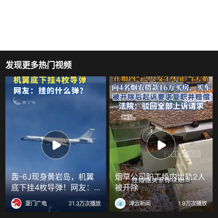
发现更多热门视频
轰-6J现身黄岩岛，机翼
烟草公司职工婚内出轨2人
底下挂4枚导弹！网友：
被开除
挂的什么弹？
厦门广电
21.3万次播放
津云新闻
1.9万次播放