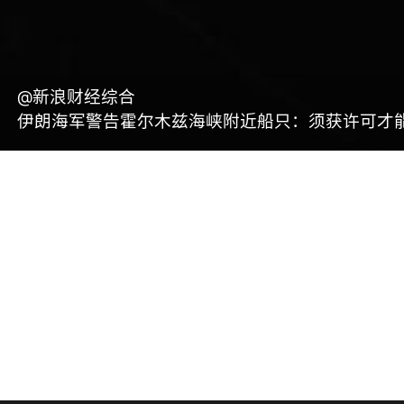
@新浪财经综合
伊朗海军警告霍尔木兹海峡附近船只：须获许可才