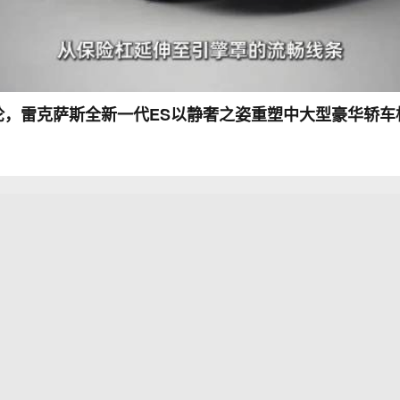
论，雷克萨斯全新一代ES以静奢之姿重塑中大型豪华轿车