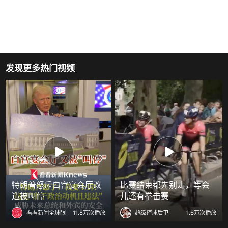
发现更多热门视频
特朗普怒斥白宫宴会厅改
比赛结束都先别走，等会
造被叫停
儿还有拳击赛
看看新闻全球眼
11.8万次播放
超级控球后卫
1.6万次播放