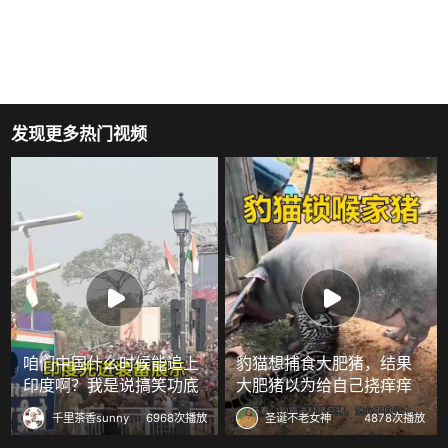
发现更多热门视频
咱们中国什么时候能追上
豹猫想捕食大肥猪，结果
印度啊？我是说搞笑功底
大肥猪以为给自己挠痒痒
千里茶香sunny
6968次播放
圣诞不老女神
4878次播放