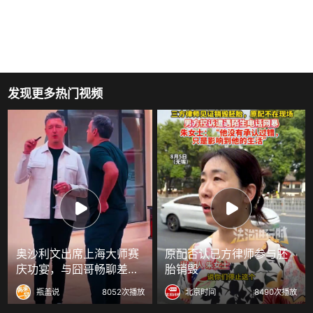
发现更多热门视频
奥沙利文出席上海大师赛
原配否认已方律师参与胚
庆功宴，与囧哥畅聊差一
胎销毁
点
瓶盖说
8052次播放
北京时间
8490次播放