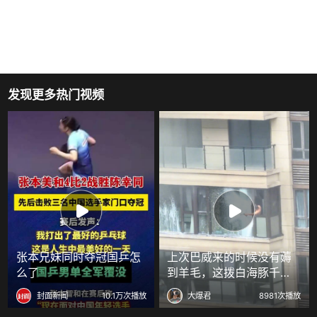
发现更多热门视频
张本兄妹同时夺冠国乒怎
上次巴威来的时候没有薅
么了
到羊毛，这拨白海豚千万
不能放过！
封面新闻
10.1万次播放
大爆君
8981次播放