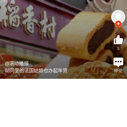
5
@滚动播报
胡同里的法国姑娘也办起年货
评论