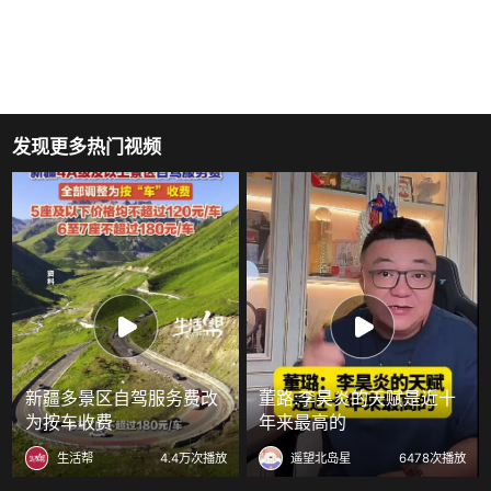
发现更多热门视频
新疆多景区自驾服务费改
董路:李昊炎的天赋是近十
为按车收费
年来最高的
生活帮
4.4万次播放
遥望北岛星
6478次播放