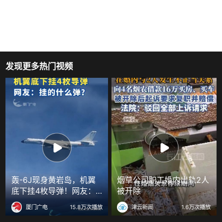
发现更多热门视频
轰-6J现身黄岩岛，机翼
烟草公司职工婚内出轨2人
底下挂4枚导弹！网友：
被开除
挂的什么弹？
厦门广电
15.8万次播放
津云新闻
1.6万次播放