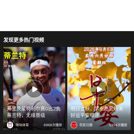
发现更多热门视频
弗里茨蒙特利尔赛0比2负
明日立秋，早安愿您秋来
蒂兰特，无缘晋级
好运平安顺遂
咪咕体育
6968次播放
农民日报
5394次播放