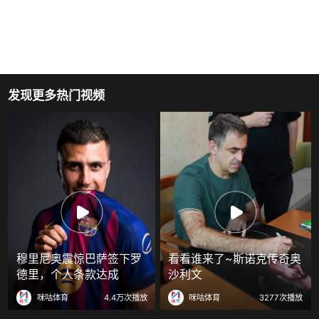
发现更多热门视频
穆里尼奥震惊巴萨签下罗
看看谁来了~斯诺克传奇奥
德里，个人条款达成
沙利文
咪咕体育
4.4万次播放
咪咕体育
3277次播放