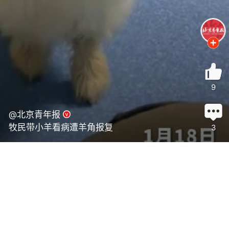
9
@北京青年报
牧民带小羊看病遭羊角报复
3