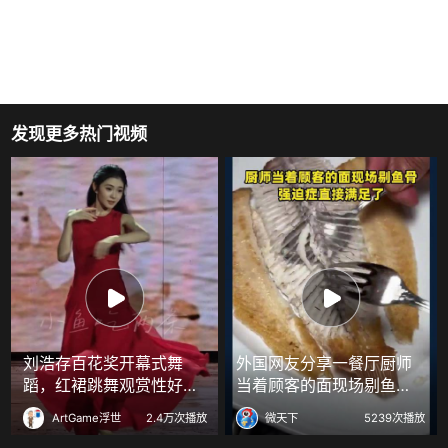
发现更多热门视频
刘浩存百花奖开幕式舞
外国网友分享一餐厅厨师
蹈，红裙跳舞观赏性好强
当着顾客的面现场剔鱼
！
骨，强迫症直接满足了
ArtGame浮世
2.4万次播放
微天下
5239次播放