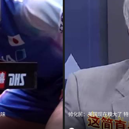
滋味
帅化民：美国现在糗大了 特