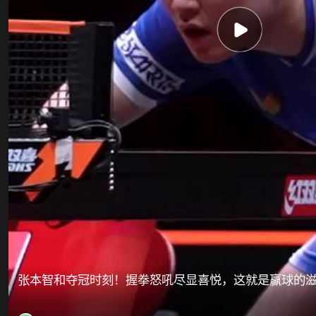
张本智和夺冠时刻！握拳怒吼尽显喜悦，这就是赢球的