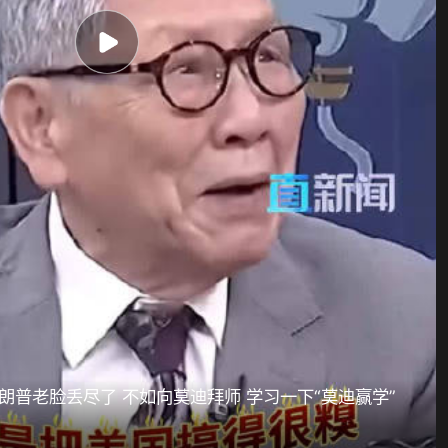
朗普老脸丢尽了 不如向莫迪拜师 学习一下“莫迪赢学”