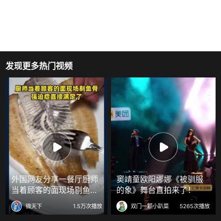
发现更多热门视频
外国网友分享一餐厅厨师
窦靖童欧阳娜娜《被驯服
当着顾客的面现场剔鱼
的象》舞台直拍来了！
骨，强迫症直接满足了
微天下
1.5万次播放
双门一颗小趴菜
5265次播放