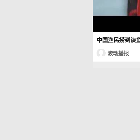
中国渔民捞到谍
滚动播报