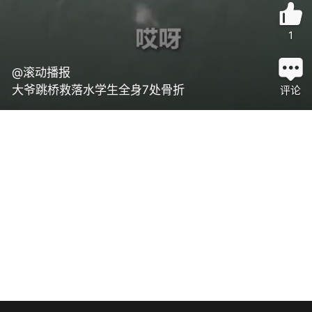
1
@滚动播报
大爷跳桥救落水学生全身7处骨折
评论